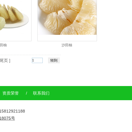
田柚
沙田柚
 尾页 ]
/
资质荣誉
/
联系我们
15812921188
18075号