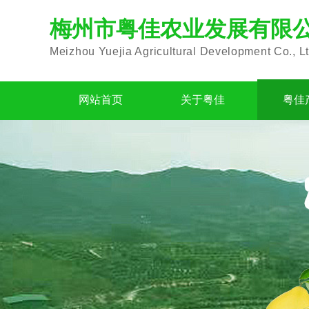
梅州市粤佳农业发展有限
Meizhou Yuejia Agricultural Development Co., L
网站首页
关于粤佳
粤佳
公司简介
沙
企业文化